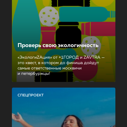
Проверь свою экологичность
«ЭкологиZAция» от +1ГОРОД и ZAVTRA —
это квест, в котором до финиша дойдут
самые ответственные москвичи
и петербуржцы!
СПЕЦПРОЕКТ