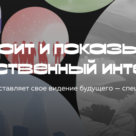
рит и показ
ственный инт
тавляет свое видение будущего — спец