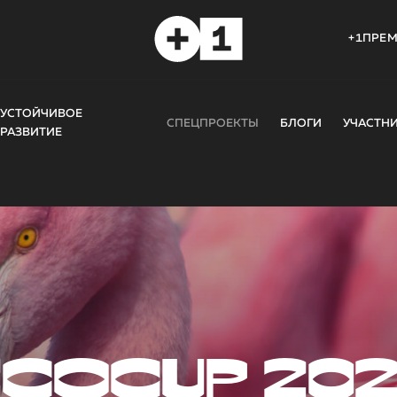
+1ПРЕ
УСТОЙЧИВОЕ
СПЕЦПРОЕКТЫ
БЛОГИ
УЧАСТН
РАЗВИТИЕ
COCUP 20