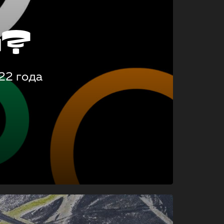
о?
22 года