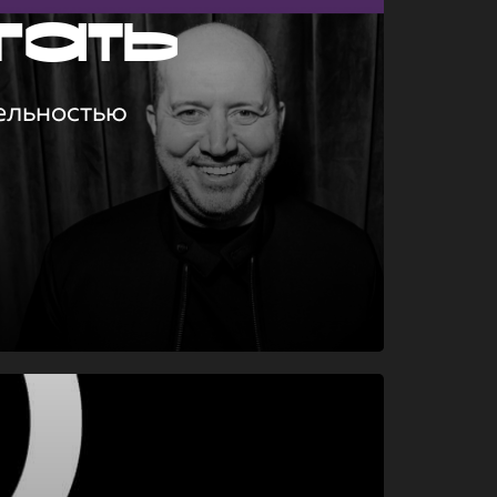
гать
ельностью