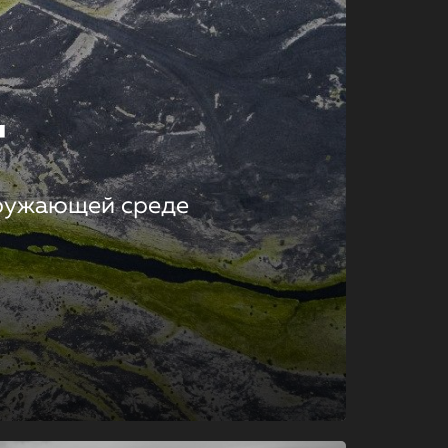
т
кружающей среде