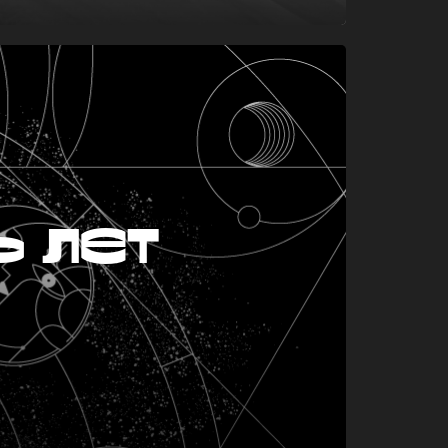
ь лет