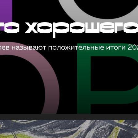
то хорошег
оев называют положительные итоги 20