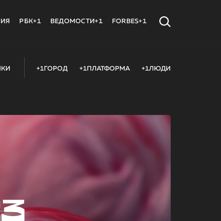
МИЯ
РБК+1
ВЕДОМОСТИ+1
FORBES+1
ИКИ
+1ГОРОД
+1ПЛАТФОРМА
+1ЛЮДИ
23