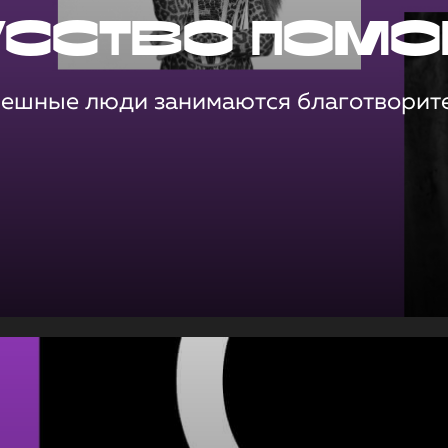
усство помо
пешные люди занимаются благотворит