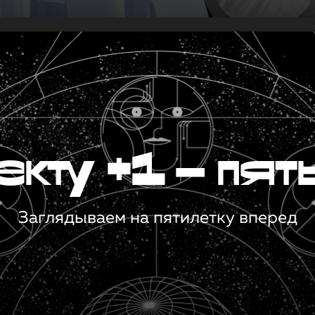
кту +1 — пят
Заглядываем на пятилетку вперед