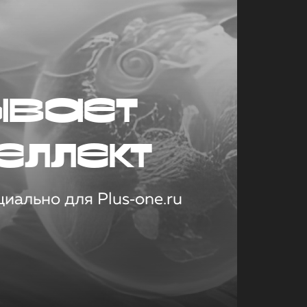
ывает
еллект
иально для Plus‑one.ru