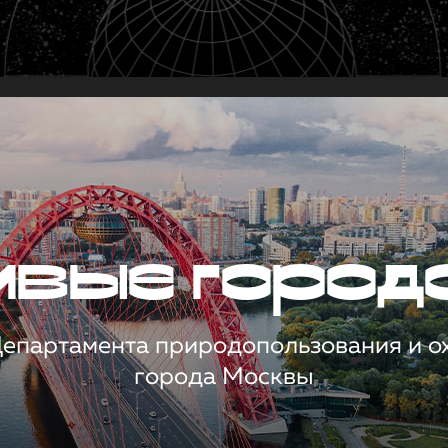
чивые город
 Департамента природопользования и 
города Москвы