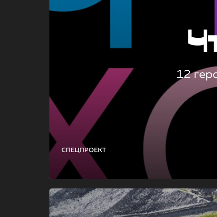
Ч
12 гер
СПЕЦПРОЕКТ