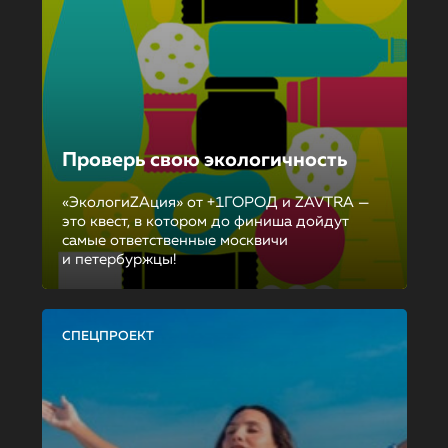
Проверь свою экологичность
«ЭкологиZAция» от +1ГОРОД и ZAVTRA —
это квест, в котором до финиша дойдут
самые ответственные москвичи
и петербуржцы!
СПЕЦПРОЕКТ