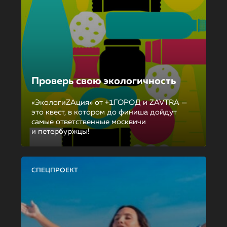
Проверь свою экологичность
«ЭкологиZAция» от +1ГОРОД и ZAVTRA —
это квест, в котором до финиша дойдут
самые ответственные москвичи
и петербуржцы!
СПЕЦПРОЕКТ