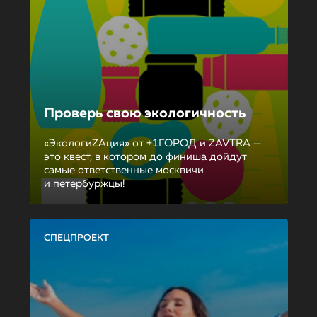
Проверь свою экологичность
«ЭкологиZAция» от +1ГОРОД и ZAVTRA —
это квест, в котором до финиша дойдут
самые ответственные москвичи
и петербуржцы!
СПЕЦПРОЕКТ