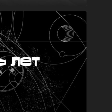
ь лет