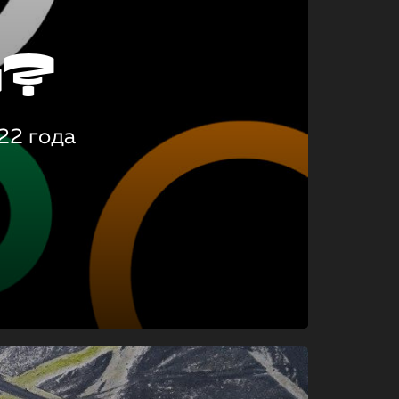
о?
22 года