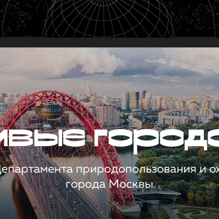
чивые город
 Департамента природопользования и 
города Москвы