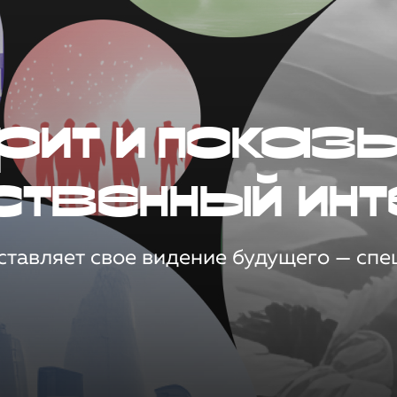
рит и показ
ственный инт
тавляет свое видение будущего — спец