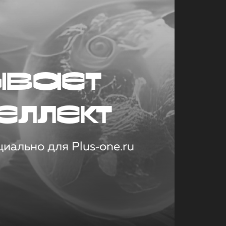
ывает
еллект
иально для Plus‑one.ru