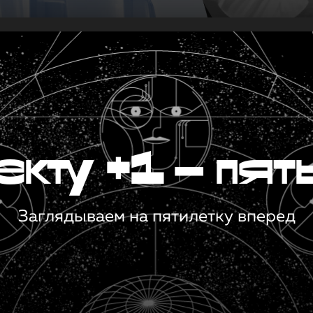
кту +1 — пят
Заглядываем на пятилетку вперед