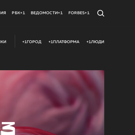
МИЯ
РБК+1
ВЕДОМОСТИ+1
FORBES+1
ИКИ
+1ГОРОД
+1ПЛАТФОРМА
+1ЛЮДИ
23