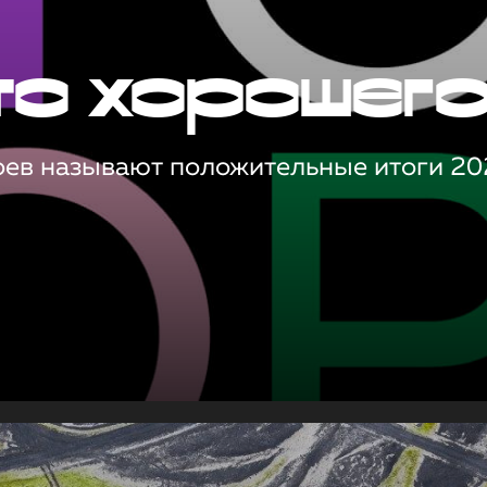
то хорошег
оев называют положительные итоги 20