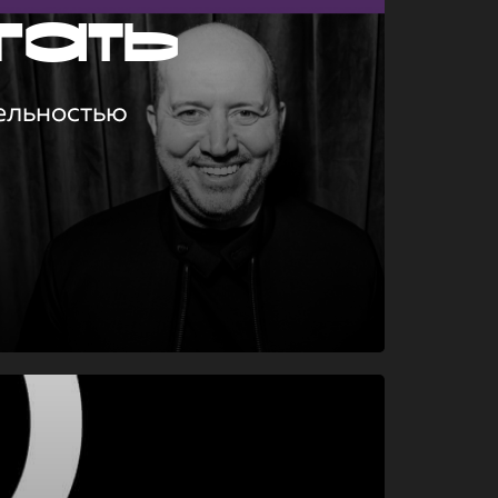
гать
ельностью