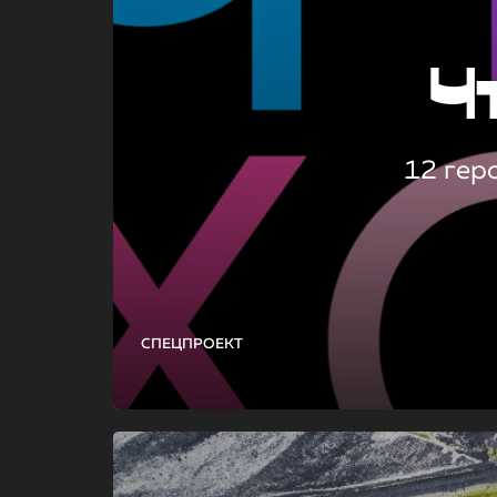
Ч
12 гер
СПЕЦПРОЕКТ