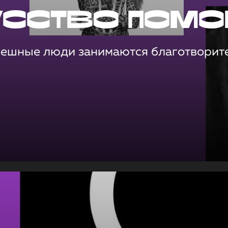
усство помо
пешные люди занимаются благотворит