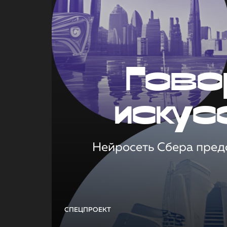
Гово
искус
Нейросеть Сбера предс
СПЕЦПРОЕКТ