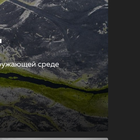
т
кружающей среде