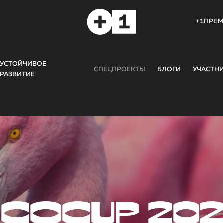
+1ПРЕ
УСТОЙЧИВОЕ
СПЕЦПРОЕКТЫ
БЛОГИ
УЧАСТН
РАЗВИТИЕ
COCUP 20