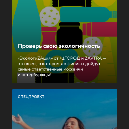
Проверь свою экологичность
«ЭкологиZAция» от +1ГОРОД и ZAVTRA —
это квест, в котором до финиша дойдут
самые ответственные москвичи
и петербуржцы!
СПЕЦПРОЕКТ