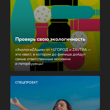
Проверь свою экологичность
«ЭкологиZAция» от +1ГОРОД и ZAVTRA —
это квест, в котором до финиша дойдут
самые ответственные москвичи
и петербуржцы!
СПЕЦПРОЕКТ