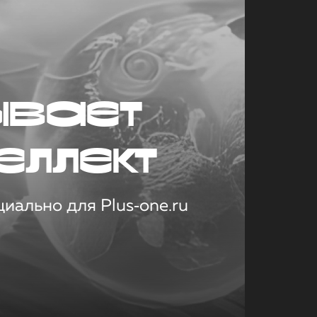
ывает
еллект
иально для Plus‑one.ru