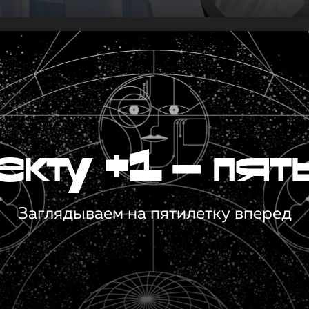
кту +1 — пят
Заглядываем на пятилетку вперед