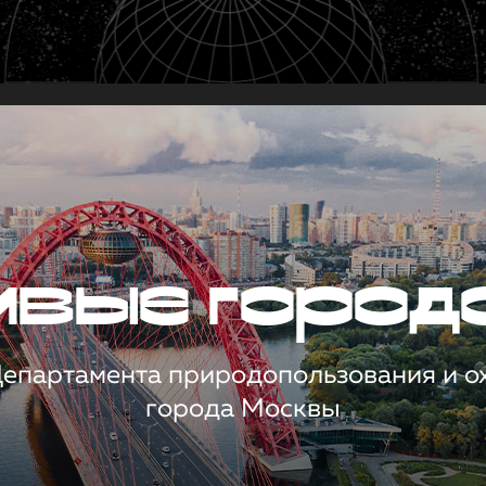
чивые город
 Департамента природопользования и 
города Москвы