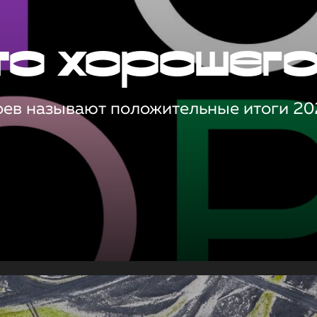
то хорошег
оев называют положительные итоги 20