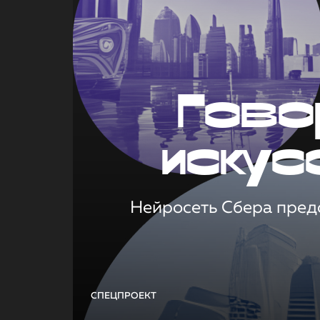
Гово
искус
Нейросеть Сбера предс
СПЕЦПРОЕКТ