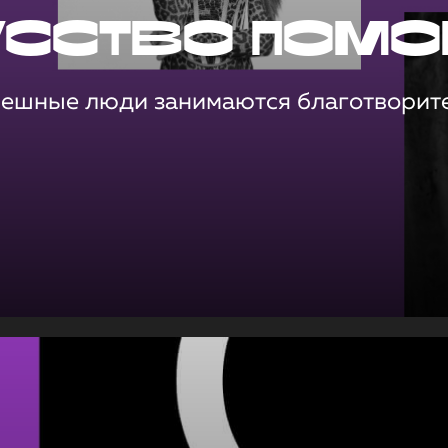
усство помо
пешные люди занимаются благотворит