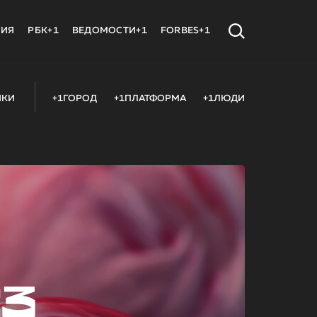
МИЯ
РБК+1
ВЕДОМОСТИ+1
FORBES+1
ИКИ
+1ГОРОД
+1ПЛАТФОРМА
+1ЛЮДИ
23