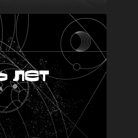
ь лет