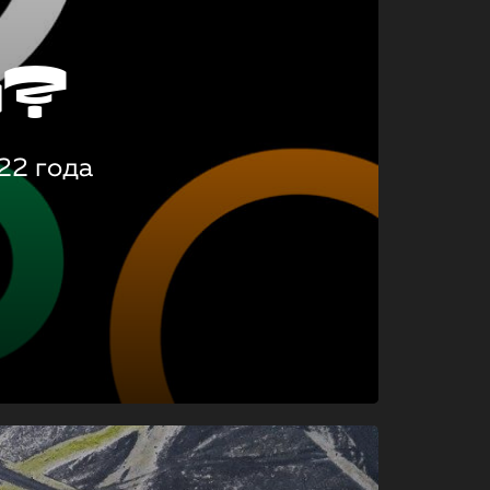
о?
22 года