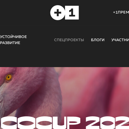
+1ПРЕ
УСТОЙЧИВОЕ
СПЕЦПРОЕКТЫ
БЛОГИ
УЧАСТН
РАЗВИТИЕ
COCUP 20