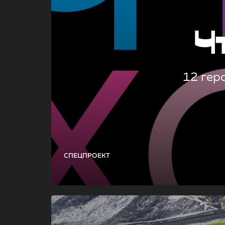
Ч
12 гер
СПЕЦПРОЕКТ