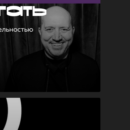
гать
ельностью