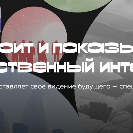
рит и показ
ственный инт
тавляет свое видение будущего — спец