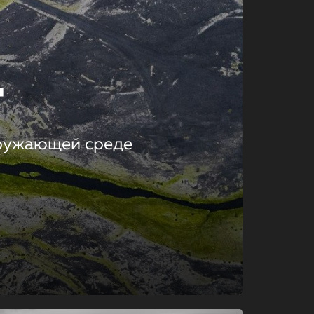
т
кружающей среде