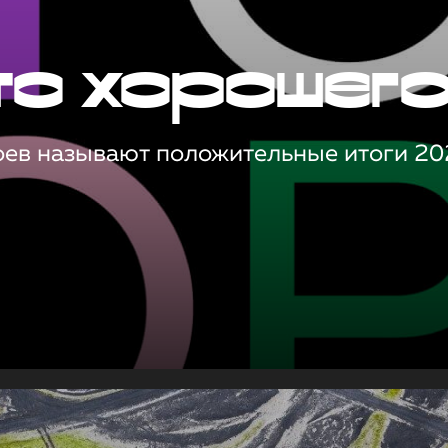
то хорошег
оев называют положительные итоги 20