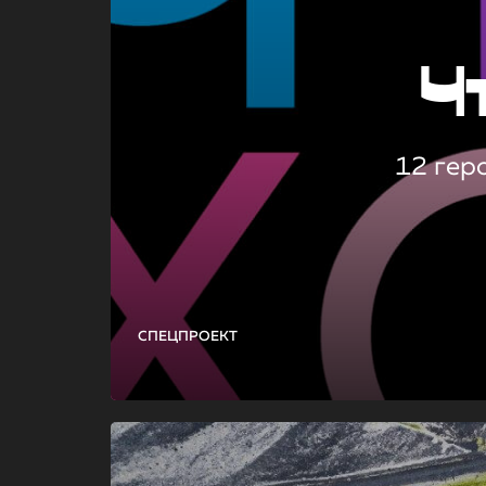
Ч
12 гер
СПЕЦПРОЕКТ