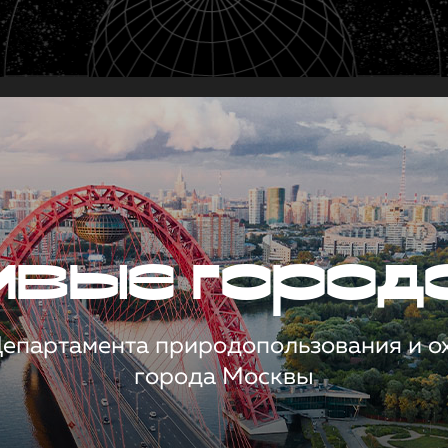
чивые город
 Департамента природопользования и 
города Москвы