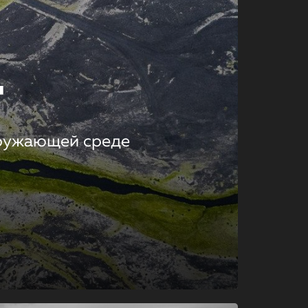
т
кружающей среде