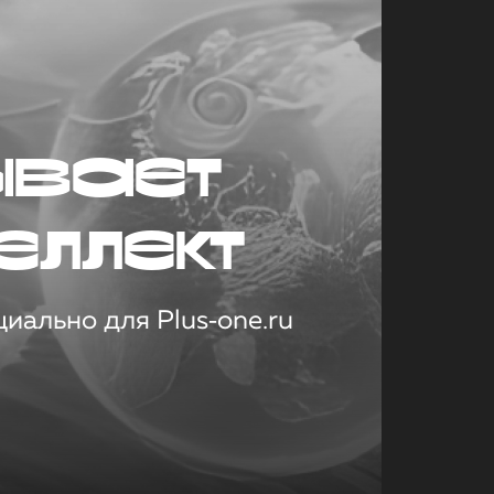
ывает
еллект
иально для Plus‑one.ru