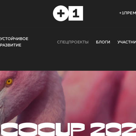
+1ПРЕ
УСТОЙЧИВОЕ
СПЕЦПРОЕКТЫ
БЛОГИ
УЧАСТН
РАЗВИТИЕ
COCUP 20