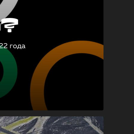
о?
22 года