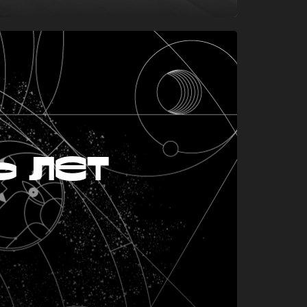
ь лет