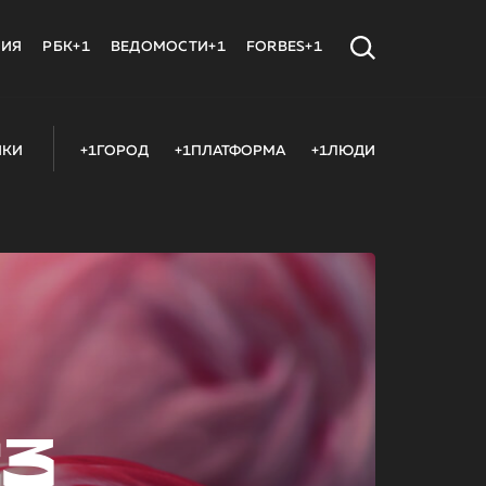
МИЯ
РБК+1
ВЕДОМОСТИ+1
FORBES+1
ИКИ
+1ГОРОД
+1ПЛАТФОРМА
+1ЛЮДИ
23