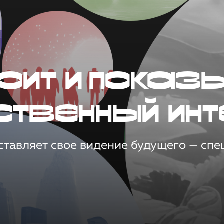
рит и показ
ственный инт
тавляет свое видение будущего — спец