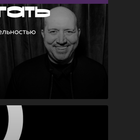
гать
ельностью