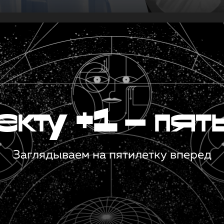
кту +1 — пят
Заглядываем на пятилетку вперед