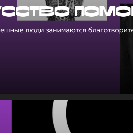
усство помо
пешные люди занимаются благотворит