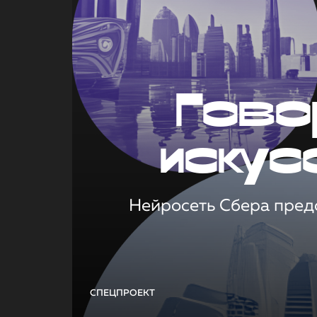
Гово
искус
Нейросеть Сбера предс
СПЕЦПРОЕКТ