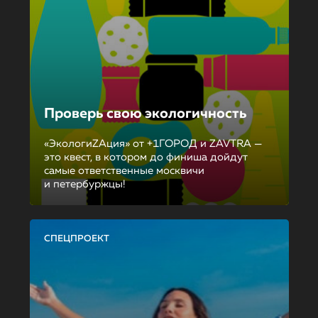
Проверь свою экологичность
«ЭкологиZAция» от +1ГОРОД и ZAVTRA —
это квест, в котором до финиша дойдут
самые ответственные москвичи
и петербуржцы!
СПЕЦПРОЕКТ