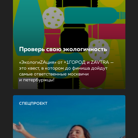
Проверь свою экологичность
«ЭкологиZAция» от +1ГОРОД и ZAVTRA —
это квест, в котором до финиша дойдут
самые ответственные москвичи
и петербуржцы!
СПЕЦПРОЕКТ