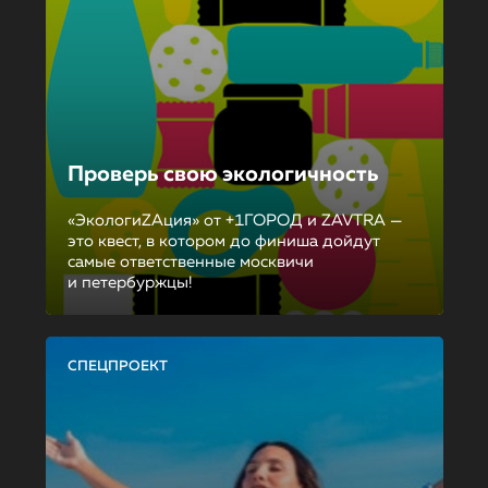
Проверь свою экологичность
«ЭкологиZAция» от +1ГОРОД и ZAVTRA —
это квест, в котором до финиша дойдут
самые ответственные москвичи
и петербуржцы!
СПЕЦПРОЕКТ