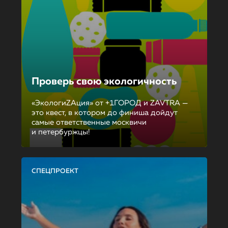
Проверь свою экологичность
«ЭкологиZAция» от +1ГОРОД и ZAVTRA —
это квест, в котором до финиша дойдут
самые ответственные москвичи
и петербуржцы!
СПЕЦПРОЕКТ