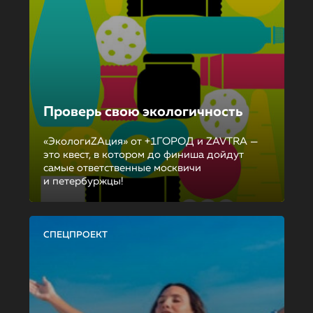
Проверь свою экологичность
«ЭкологиZAция» от +1ГОРОД и ZAVTRA —
это квест, в котором до финиша дойдут
самые ответственные москвичи
и петербуржцы!
СПЕЦПРОЕКТ