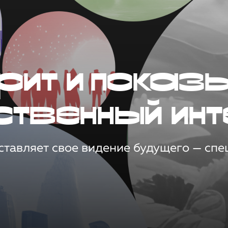
рит и показ
ственный инт
тавляет свое видение будущего — спец