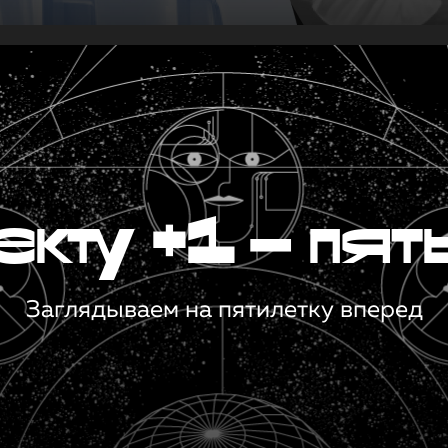
кту +1 — пят
Заглядываем на пятилетку вперед