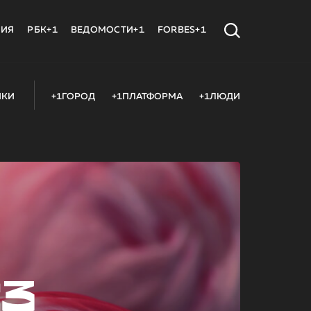
МИЯ
РБК+1
ВЕДОМОСТИ+1
FORBES+1
ИКИ
+1ГОРОД
+1ПЛАТФОРМА
+1ЛЮДИ
23