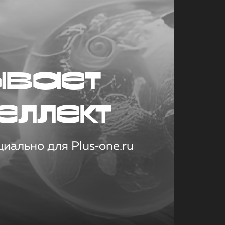
ывает
еллект
иально для Plus‑one.ru