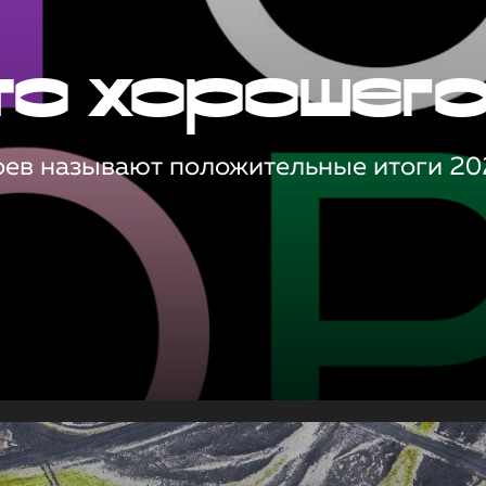
то хорошег
оев называют положительные итоги 20