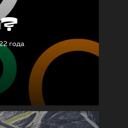
о?
22 года