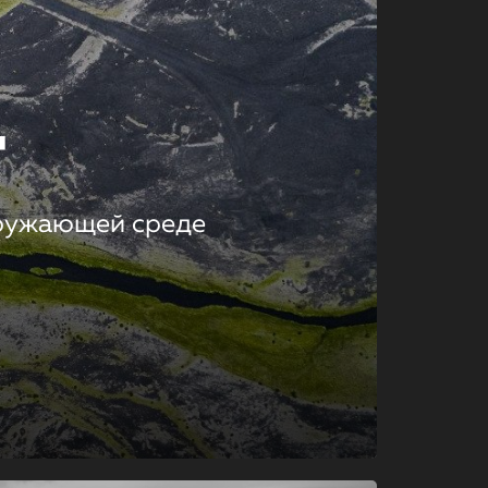
т
кружающей среде