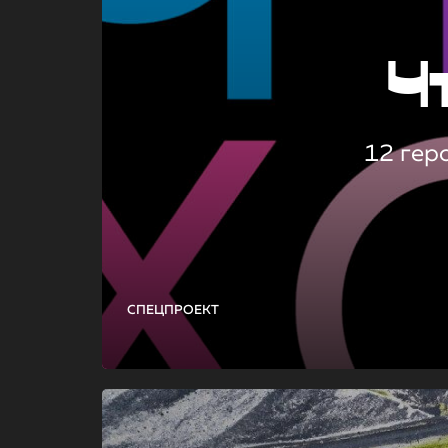
Ч
12 гер
СПЕЦПРОЕКТ