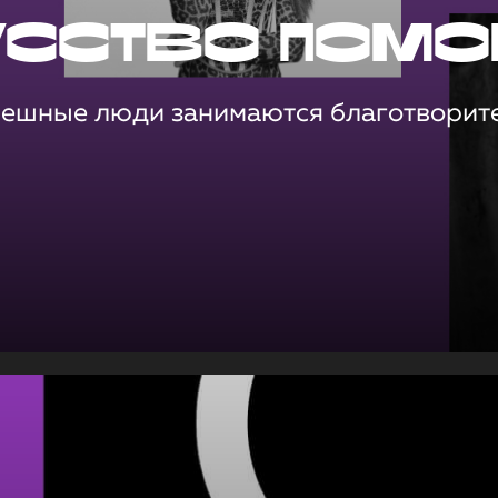
усство помо
пешные люди занимаются благотворит