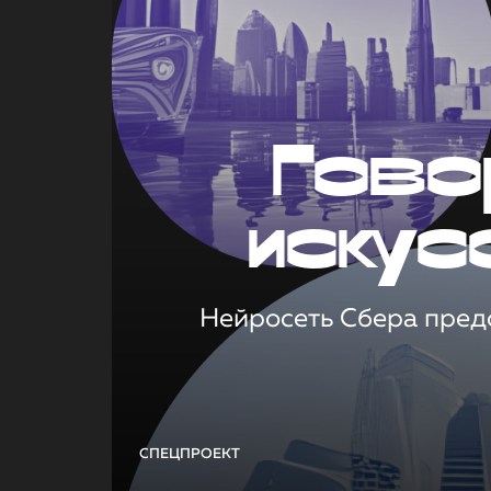
Гово
искус
Нейросеть Сбера предс
СПЕЦПРОЕКТ