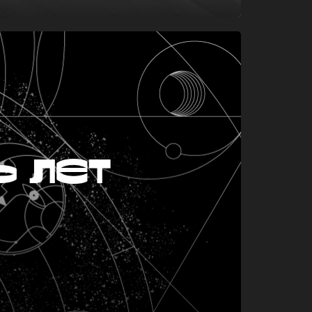
ь лет