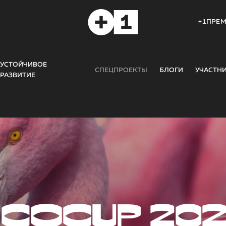
+1ПРЕ
УСТОЙЧИВОЕ
СПЕЦПРОЕКТЫ
БЛОГИ
УЧАСТН
РАЗВИТИЕ
COCUP 20