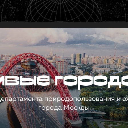
чивые город
 Департамента природопользования и 
города Москвы