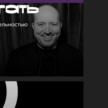
гать
ельностью