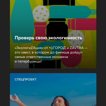
Проверь свою экологичность
«ЭкологиZAция» от +1ГОРОД и ZAVTRA —
это квест, в котором до финиша дойдут
самые ответственные москвичи
и петербуржцы!
СПЕЦПРОЕКТ