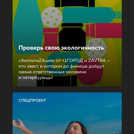
Проверь свою экологичность
«ЭкологиZAция» от +1ГОРОД и ZAVTRA —
это квест, в котором до финиша дойдут
самые ответственные москвичи
и петербуржцы!
СПЕЦПРОЕКТ