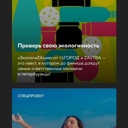
Проверь свою экологичность
«ЭкологиZAция» от +1ГОРОД и ZAVTRA —
это квест, в котором до финиша дойдут
самые ответственные москвичи
и петербуржцы!
СПЕЦПРОЕКТ