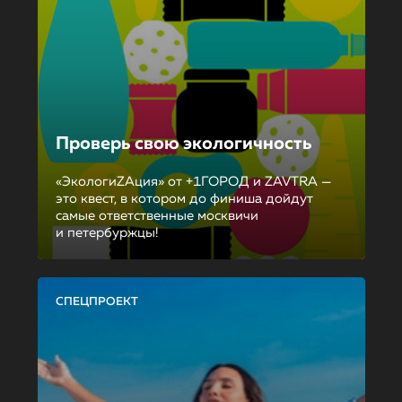
Проверь свою экологичность
«ЭкологиZAция» от +1ГОРОД и ZAVTRA —
это квест, в котором до финиша дойдут
самые ответственные москвичи
и петербуржцы!
СПЕЦПРОЕКТ