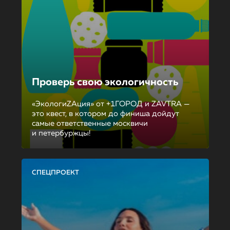
Проверь свою экологичность
«ЭкологиZAция» от +1ГОРОД и ZAVTRA —
это квест, в котором до финиша дойдут
самые ответственные москвичи
и петербуржцы!
СПЕЦПРОЕКТ