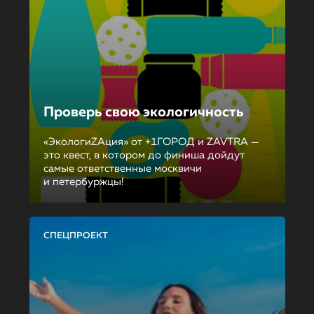
Проверь свою экологичность
«ЭкологиZAция» от +1ГОРОД и ZAVTRA —
это квест, в котором до финиша дойдут
самые ответственные москвичи
и петербуржцы!
СПЕЦПРОЕКТ