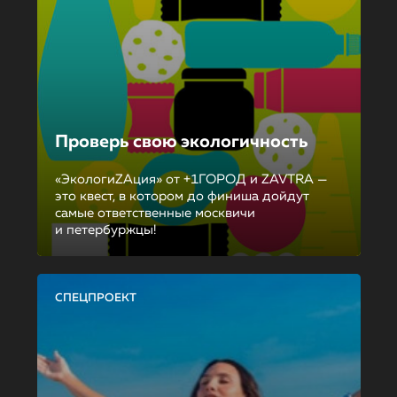
Проверь свою экологичность
«ЭкологиZAция» от +1ГОРОД и ZAVTRA —
это квест, в котором до финиша дойдут
самые ответственные москвичи
и петербуржцы!
СПЕЦПРОЕКТ