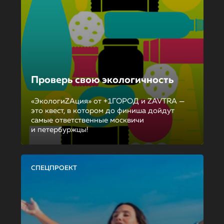
Проверь свою экологичность
«ЭкологиZAция» от +1ГОРОД и ZAVTRA —
это квест, в котором до финиша дойдут
самые ответственные москвичи
и петербуржцы!
СПЕЦПРОЕКТ