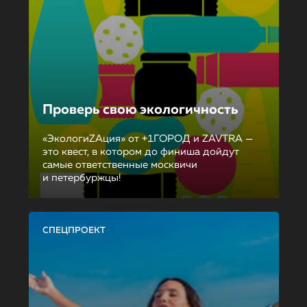
Проверь свою экологичность
«ЭкологиZAция» от +1ГОРОД и ZAVTRA —
это квест, в котором до финиша дойдут
самые ответственные москвичи
и петербуржцы!
СПЕЦПРОЕКТ