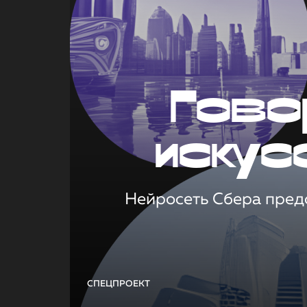
Гово
искус
Нейросеть Сбера предс
СПЕЦПРОЕКТ