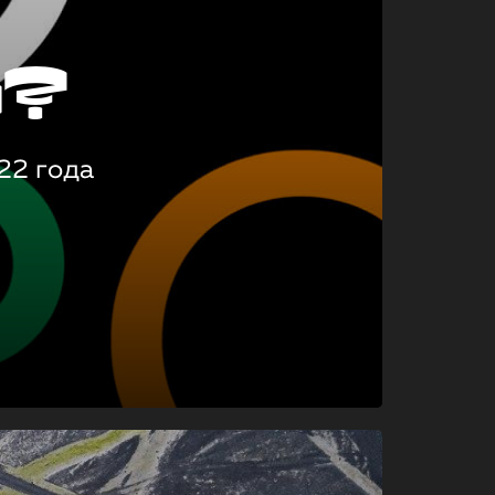
о?
22 года