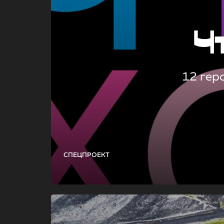
Ч
12 гер
СПЕЦПРОЕКТ