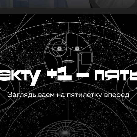
кту +1 — пят
Заглядываем на пятилетку вперед