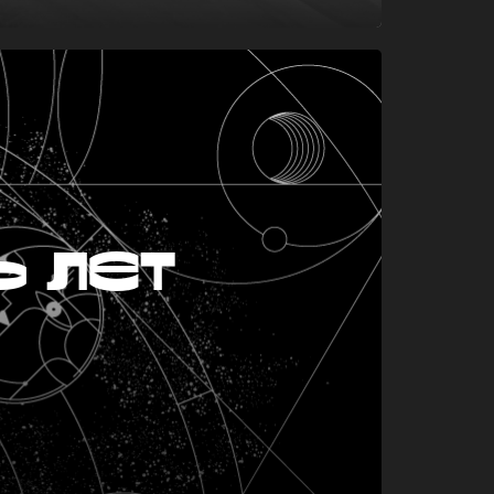
ь лет