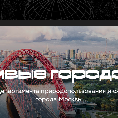
чивые город
 Департамента природопользования и 
города Москвы