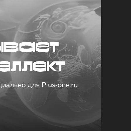
ывает
еллект
иально для Plus‑one.ru