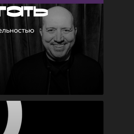
гать
ельностью