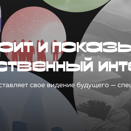
рит и показ
ственный инт
тавляет свое видение будущего — спец