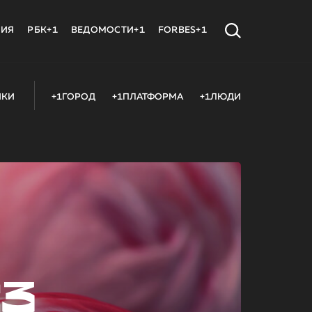
МИЯ
РБК+1
ВЕДОМОСТИ+1
FORBES+1
ИКИ
+1ГОРОД
+1ПЛАТФОРМА
+1ЛЮДИ
23