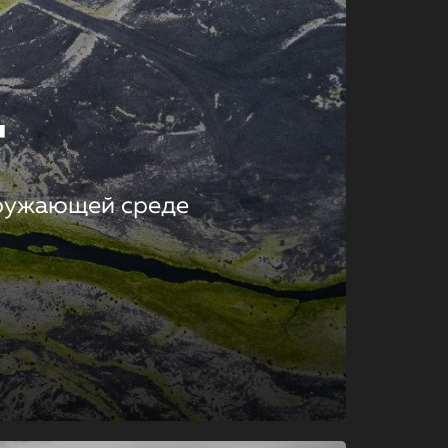
т
кружающей среде