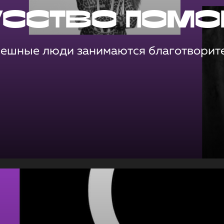
усство помо
пешные люди занимаются благотворит