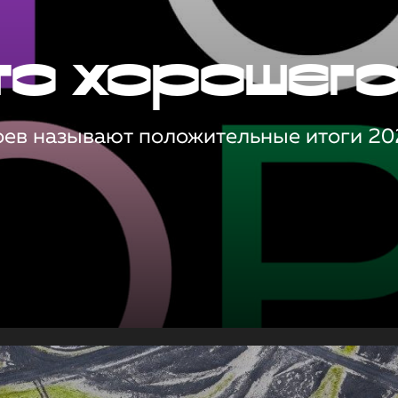
то хорошег
оев называют положительные итоги 20