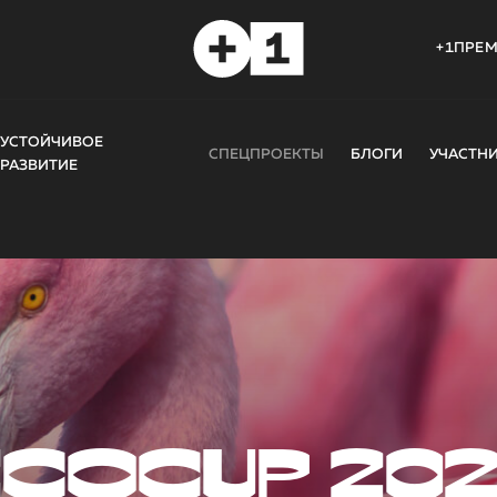
+1ПРЕ
УСТОЙЧИВОЕ
СПЕЦПРОЕКТЫ
БЛОГИ
УЧАСТН
РАЗВИТИЕ
COCUP 20