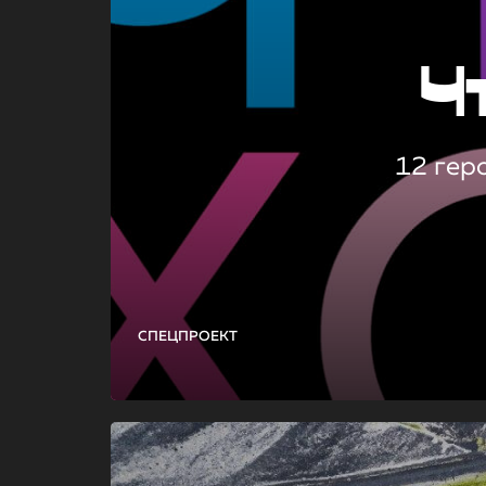
Ч
12 гер
СПЕЦПРОЕКТ