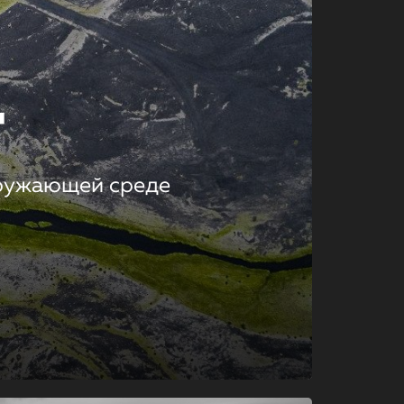
т
кружающей среде