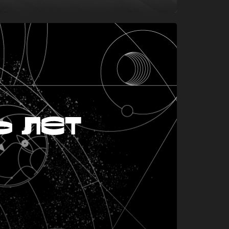
ь лет