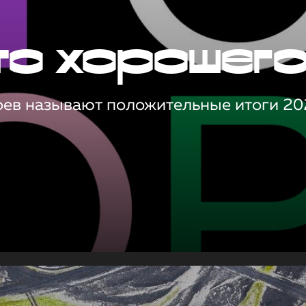
то хорошег
оев называют положительные итоги 20