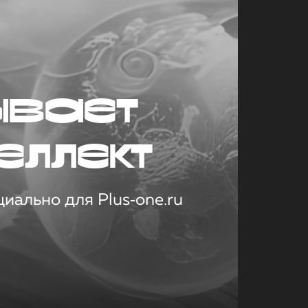
ывает
еллект
иально для Plus‑one.ru