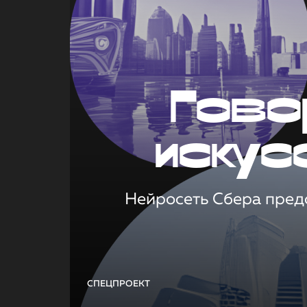
Гово
искус
Нейросеть Сбера предс
СПЕЦПРОЕКТ