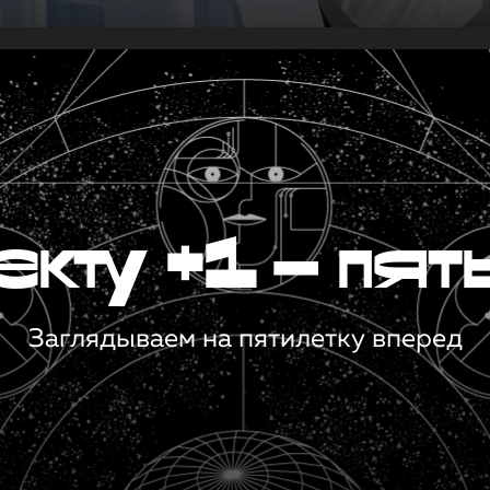
кту +1 — пят
Заглядываем на пятилетку вперед