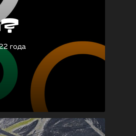
о?
22 года