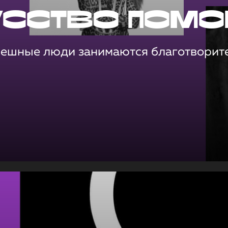
усство помо
пешные люди занимаются благотворит