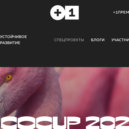
+1ПРЕ
УСТОЙЧИВОЕ
СПЕЦПРОЕКТЫ
БЛОГИ
УЧАСТН
РАЗВИТИЕ
COCUP 20