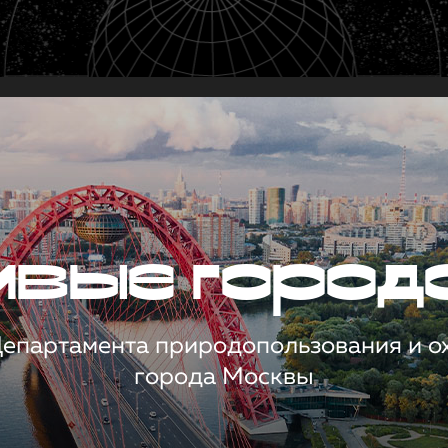
чивые город
 Департамента природопользования и 
города Москвы