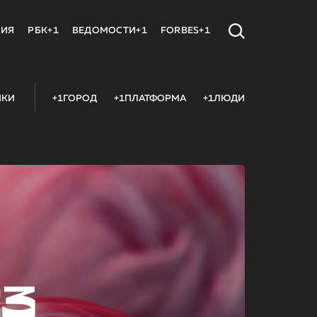
МИЯ
РБК+1
ВЕДОМОСТИ+1
FORBES+1
ИКИ
+1ГОРОД
+1ПЛАТФОРМА
+1ЛЮДИ
23