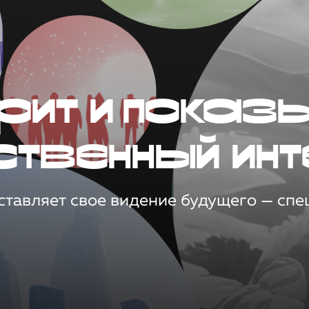
рит и показ
ственный инт
тавляет свое видение будущего — спец