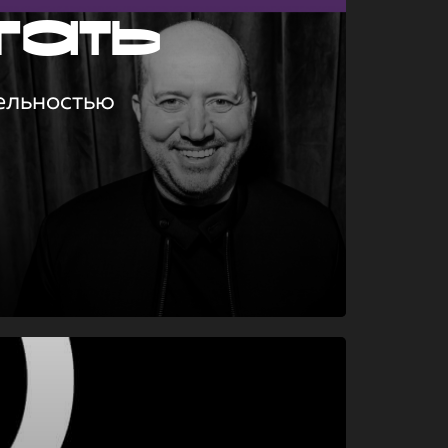
гать
ельностью