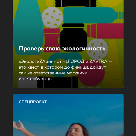
Проверь свою экологичность
«ЭкологиZAция» от +1ГОРОД и ZAVTRA —
это квест, в котором до финиша дойдут
самые ответственные москвичи
и петербуржцы!
СПЕЦПРОЕКТ