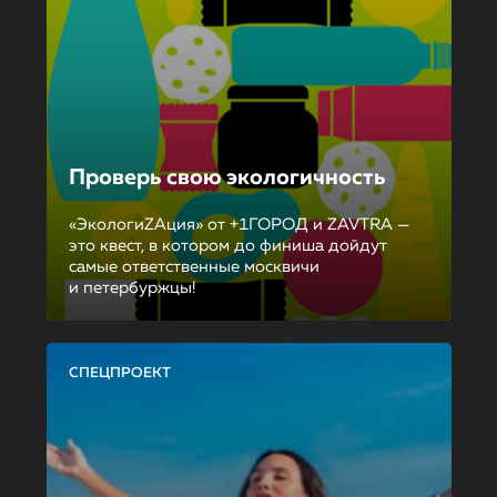
Проверь свою экологичность
«ЭкологиZAция» от +1ГОРОД и ZAVTRA —
это квест, в котором до финиша дойдут
самые ответственные москвичи
и петербуржцы!
СПЕЦПРОЕКТ