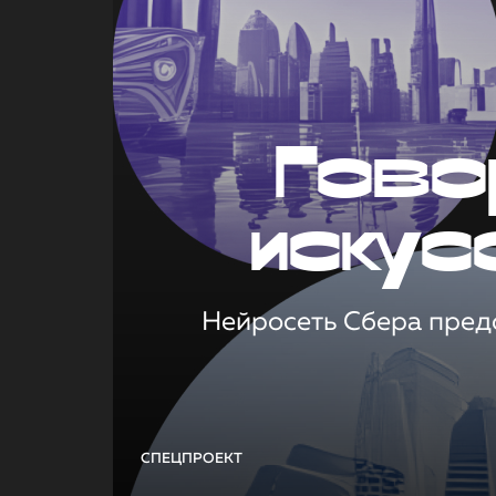
Гово
искус
Нейросеть Сбера предс
СПЕЦПРОЕКТ