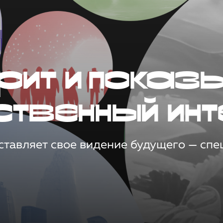
рит и показ
ственный инт
тавляет свое видение будущего — спец