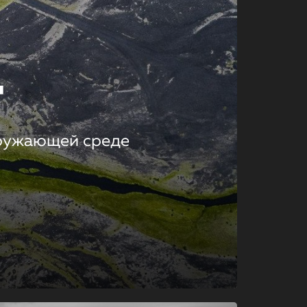
т
кружающей среде