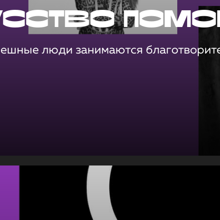
усство помо
пешные люди занимаются благотворит