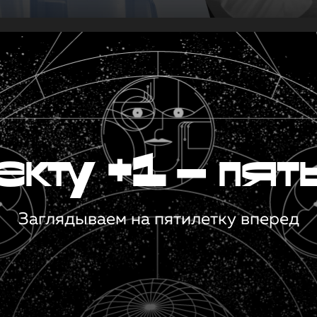
кту +1 — пят
Заглядываем на пятилетку вперед