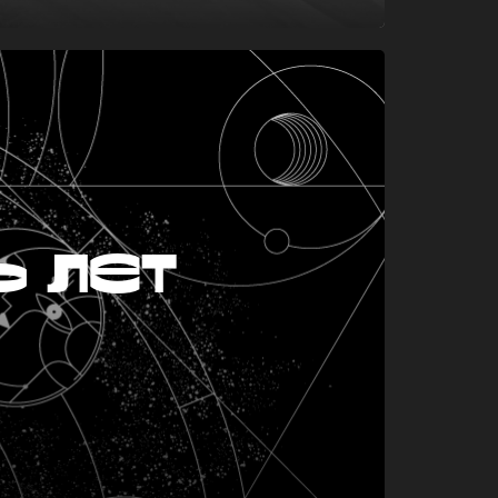
ь лет