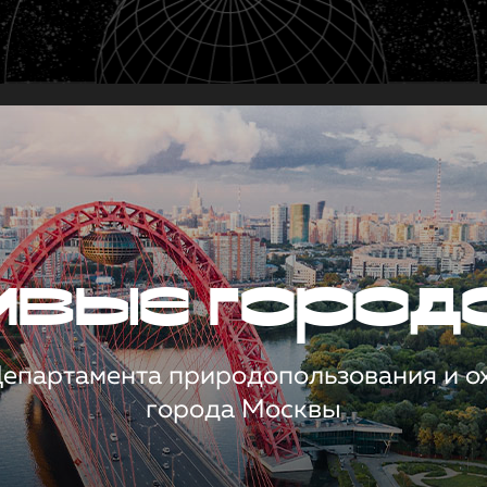
чивые город
 Департамента природопользования и 
города Москвы