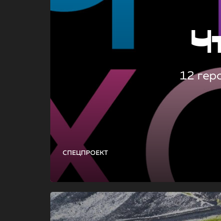
Ч
12 гер
СПЕЦПРОЕКТ