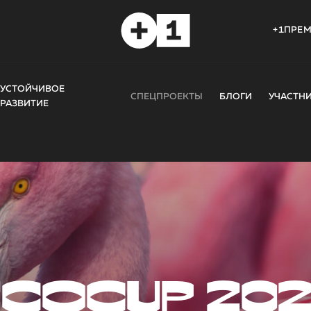
+1ПРЕ
УСТОЙЧИВОЕ
СПЕЦПРОЕКТЫ
БЛОГИ
УЧАСТН
РАЗВИТИЕ
COCUP 20