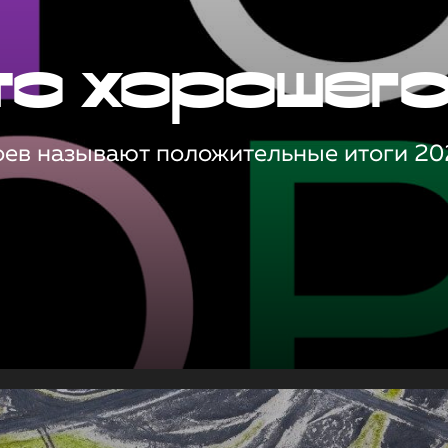
то хорошег
оев называют положительные итоги 20