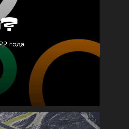
о?
22 года