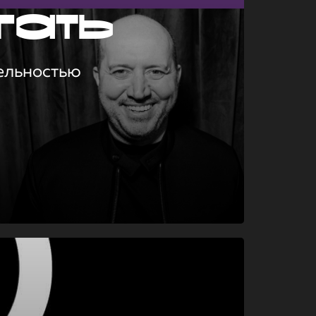
гать
ельностью