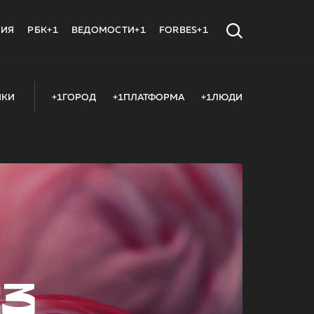
МИЯ
РБК+1
ВЕДОМОСТИ+1
FORBES+1
ИКИ
+1ГОРОД
+1ПЛАТФОРМА
+1ЛЮДИ
23