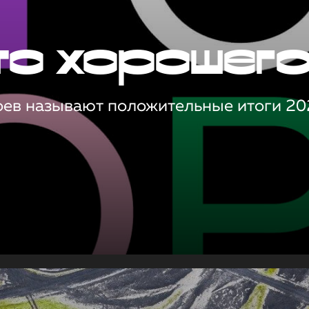
то хорошег
оев называют положительные итоги 20