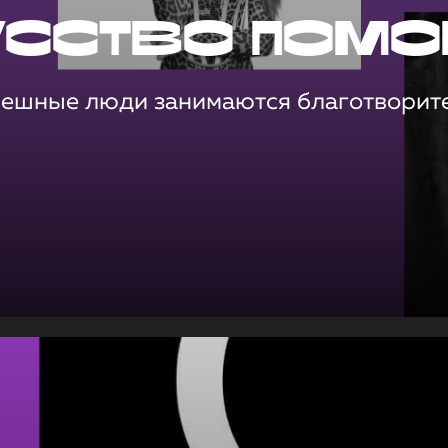
усство помо
пешные люди занимаются благотворит