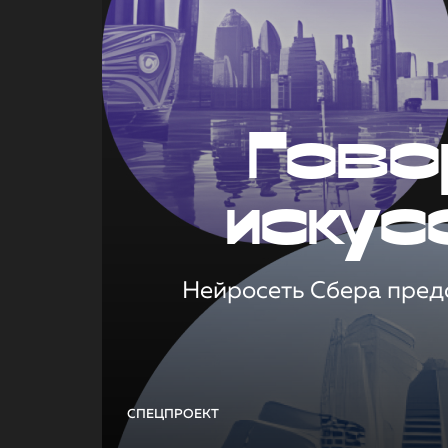
Гово
искус
Нейросеть Сбера предс
СПЕЦПРОЕКТ