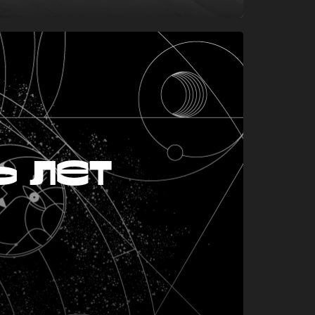
ь лет