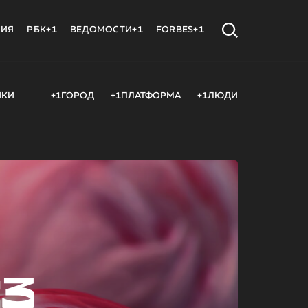
МИЯ
РБК+1
ВЕДОМОСТИ+1
FORBES+1
ИКИ
+1ГОРОД
+1ПЛАТФОРМА
+1ЛЮДИ
23