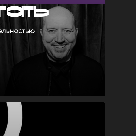
гать
ельностью