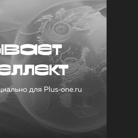
ывает
еллект
иально для Plus‑one.ru