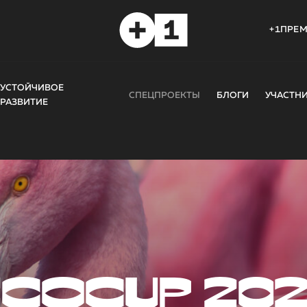
+1ПРЕ
УСТОЙЧИВОЕ
СПЕЦПРОЕКТЫ
БЛОГИ
УЧАСТН
РАЗВИТИЕ
COCUP 20