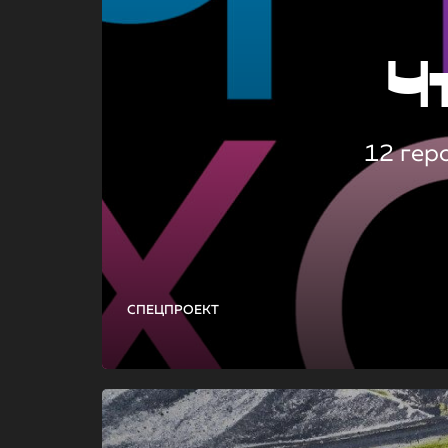
Ч
12 гер
СПЕЦПРОЕКТ