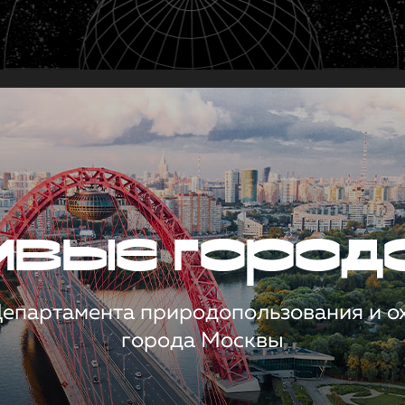
чивые город
 Департамента природопользования и 
города Москвы