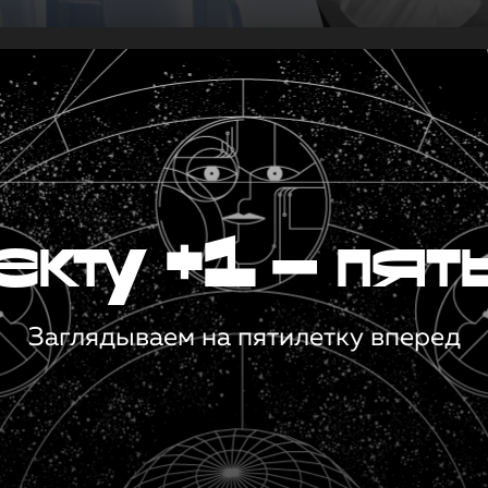
кту +1 — пят
Заглядываем на пятилетку вперед