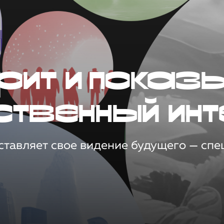
рит и показ
ственный инт
тавляет свое видение будущего — спец