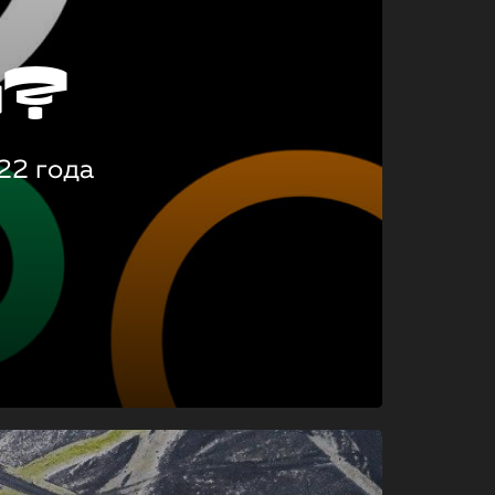
о?
22 года