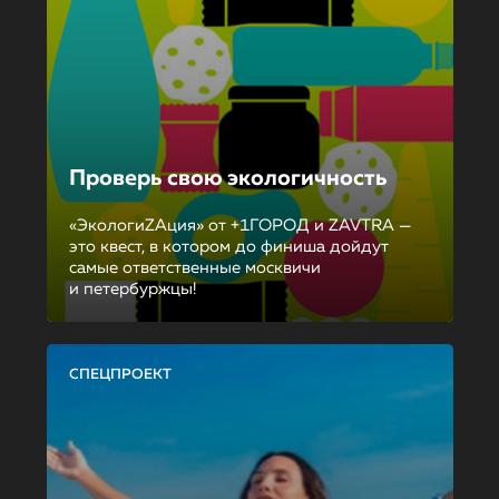
Проверь свою экологичность
«ЭкологиZAция» от +1ГОРОД и ZAVTRA —
это квест, в котором до финиша дойдут
самые ответственные москвичи
и петербуржцы!
СПЕЦПРОЕКТ