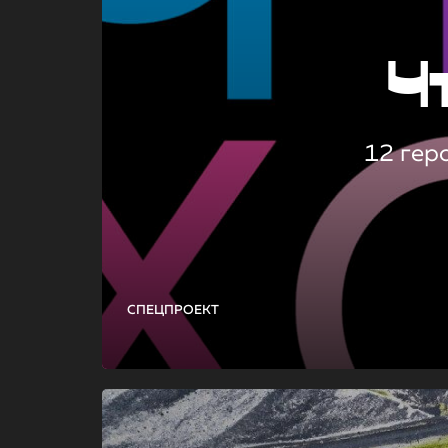
Ч
12 гер
СПЕЦПРОЕКТ