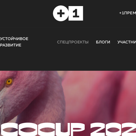
+1ПРЕ
УСТОЙЧИВОЕ
СПЕЦПРОЕКТЫ
БЛОГИ
УЧАСТН
РАЗВИТИЕ
COCUP 20