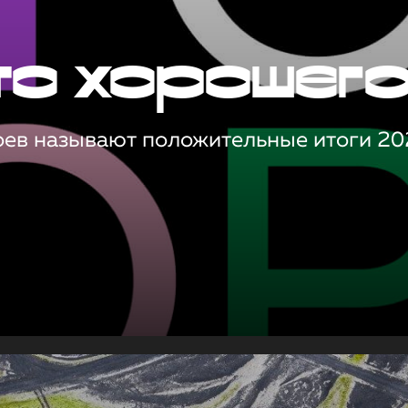
то хорошег
оев называют положительные итоги 20