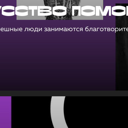
усство помо
пешные люди занимаются благотворит