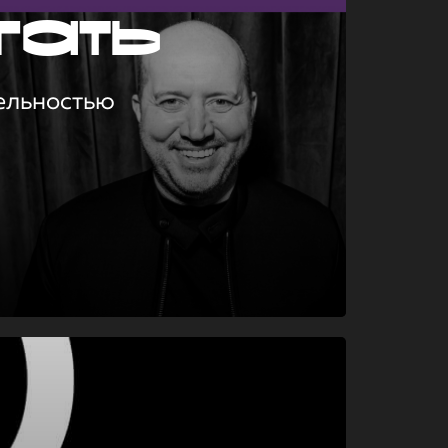
гать
ельностью