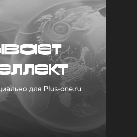
ывает
еллект
иально для Plus‑one.ru