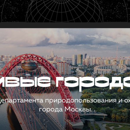
чивые город
 Департамента природопользования и 
города Москвы