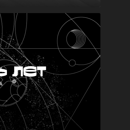
ь лет