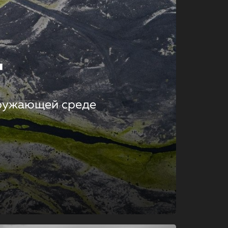
т
кружающей среде