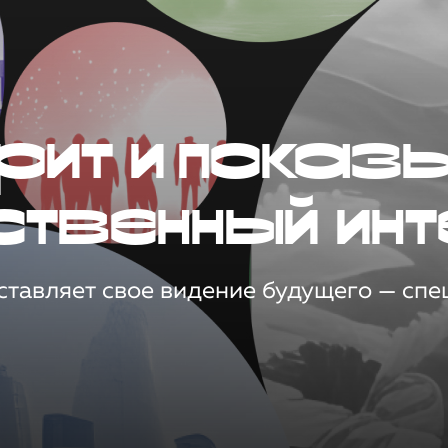
рит и показ
ственный инт
тавляет свое видение будущего — спец