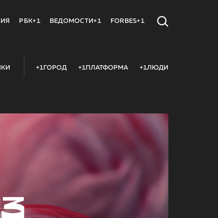
МИЯ
РБК+1
ВЕДОМОСТИ+1
FORBES+1
ИКИ
+1ГОРОД
+1ПЛАТФОРМА
+1ЛЮДИ
23