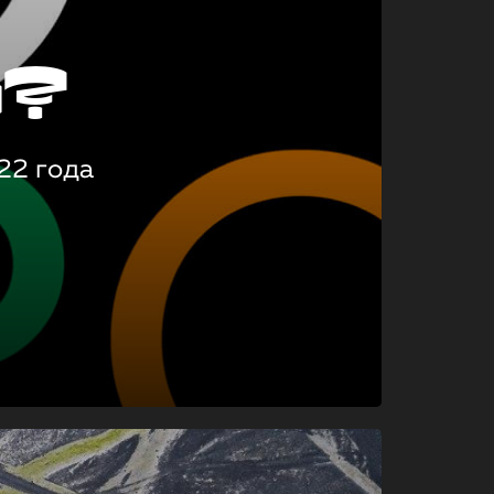
о?
22 года