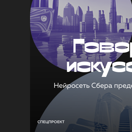
Гово
искус
Нейросеть Сбера предс
СПЕЦПРОЕКТ