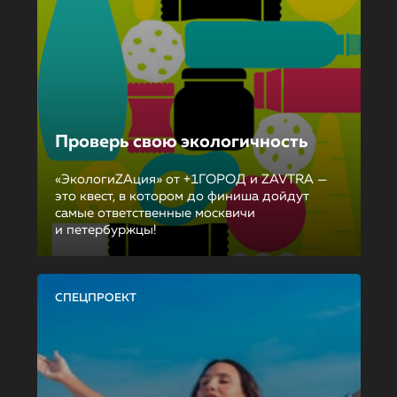
Проверь свою экологичность
«ЭкологиZAция» от +1ГОРОД и ZAVTRA —
это квест, в котором до финиша дойдут
самые ответственные москвичи
и петербуржцы!
СПЕЦПРОЕКТ