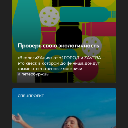
Проверь свою экологичность
«ЭкологиZAция» от +1ГОРОД и ZAVTRA —
это квест, в котором до финиша дойдут
самые ответственные москвичи
и петербуржцы!
СПЕЦПРОЕКТ