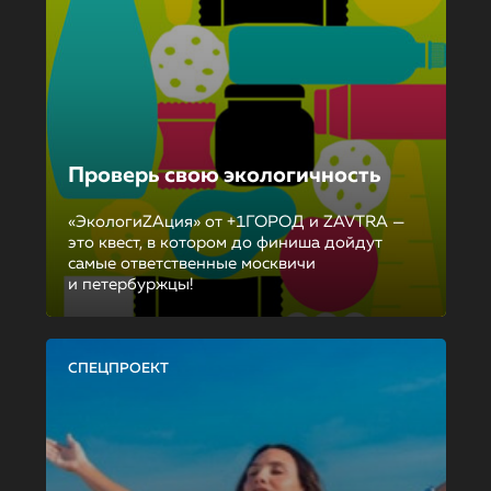
Проверь свою экологичность
«ЭкологиZAция» от +1ГОРОД и ZAVTRA —
это квест, в котором до финиша дойдут
самые ответственные москвичи
и петербуржцы!
СПЕЦПРОЕКТ