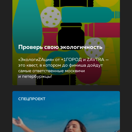
Проверь свою экологичность
«ЭкологиZAция» от +1ГОРОД и ZAVTRA —
это квест, в котором до финиша дойдут
самые ответственные москвичи
и петербуржцы!
СПЕЦПРОЕКТ