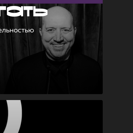
гать
ельностью