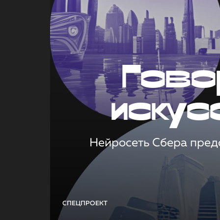
Гово
искус
Нейросеть Сбера предс
СПЕЦПРОЕКТ