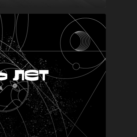
ь лет