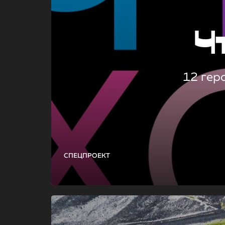
Ч
12 гер
СПЕЦПРОЕКТ