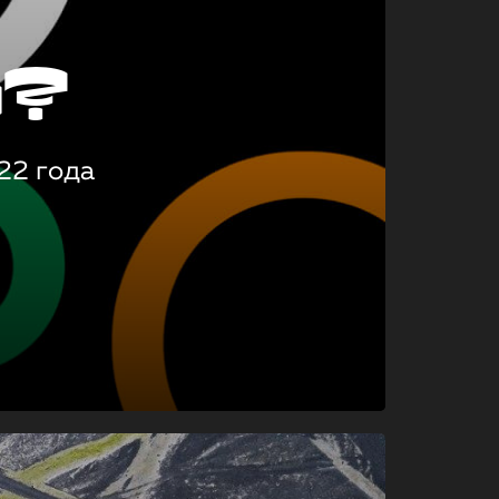
о?
22 года