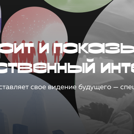
рит и показ
ственный инт
тавляет свое видение будущего — спец