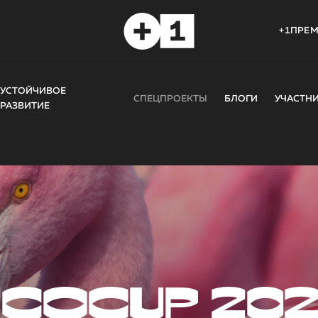
+1ПРЕ
УСТОЙЧИВОЕ
СПЕЦПРОЕКТЫ
БЛОГИ
УЧАСТН
РАЗВИТИЕ
COCUP 20