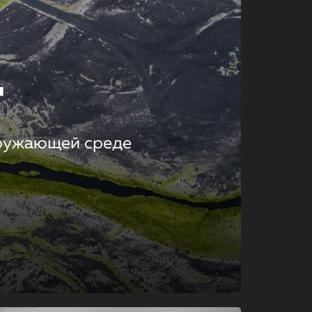
т
кружающей среде