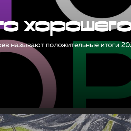
то хорошег
оев называют положительные итоги 20