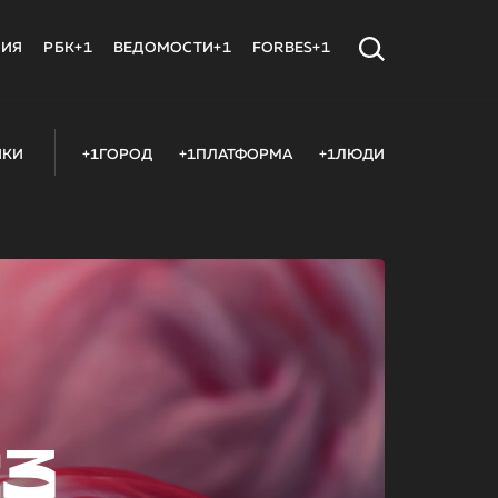
МИЯ
РБК+1
ВЕДОМОСТИ+1
FORBES+1
ИКИ
+1ГОРОД
+1ПЛАТФОРМА
+1ЛЮДИ
23