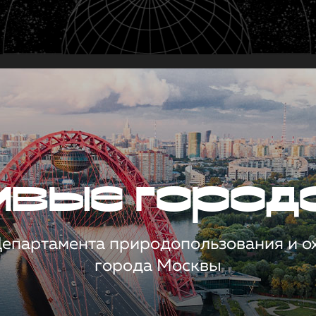
чивые город
 Департамента природопользования и 
города Москвы