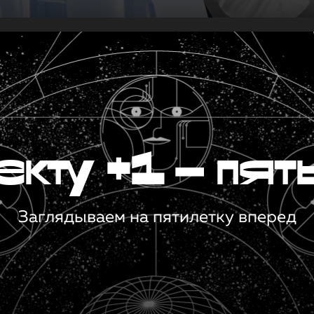
кту +1 — пят
Заглядываем на пятилетку вперед