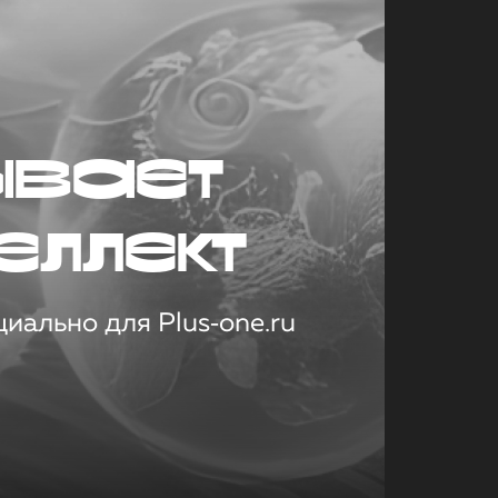
ывает
еллект
иально для Plus‑one.ru