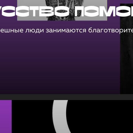
усство помо
пешные люди занимаются благотворит