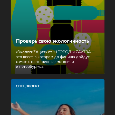
Проверь свою экологичность
«ЭкологиZAция» от +1ГОРОД и ZAVTRA —
это квест, в котором до финиша дойдут
самые ответственные москвичи
и петербуржцы!
СПЕЦПРОЕКТ