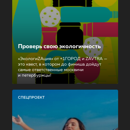
Проверь свою экологичность
«ЭкологиZAция» от +1ГОРОД и ZAVTRA —
это квест, в котором до финиша дойдут
самые ответственные москвичи
и петербуржцы!
СПЕЦПРОЕКТ