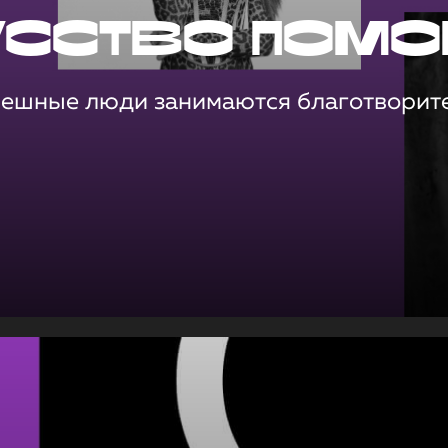
усство помо
пешные люди занимаются благотворит