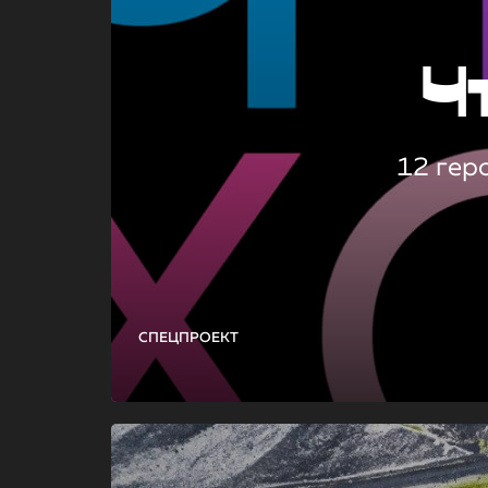
Ч
12 гер
СПЕЦПРОЕКТ