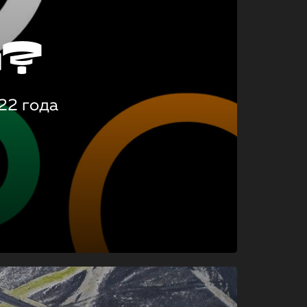
о?
22 года