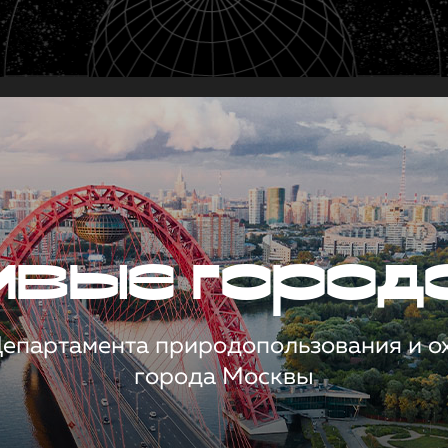
чивые город
 Департамента природопользования и 
города Москвы