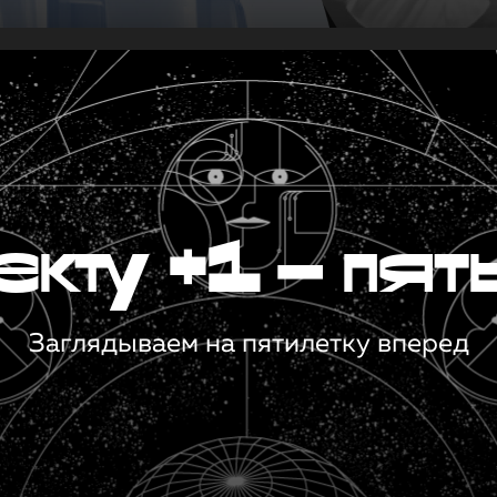
кту +1 — пят
Заглядываем на пятилетку вперед