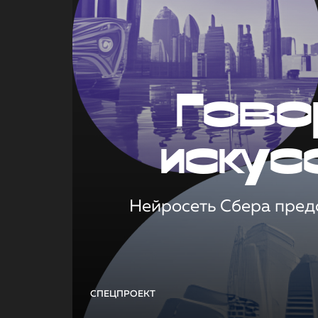
Гово
искус
Нейросеть Сбера предс
СПЕЦПРОЕКТ