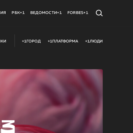
МИЯ
РБК+1
ВЕДОМОСТИ+1
FORBES+1
ИКИ
+1ГОРОД
+1ПЛАТФОРМА
+1ЛЮДИ
23