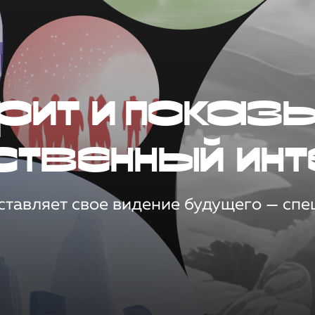
рит и показ
ственный инт
тавляет свое видение будущего — спец