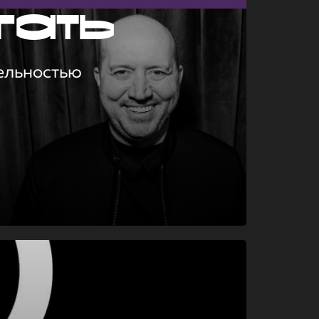
гать
ельностью