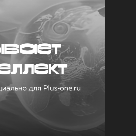
ывает
еллект
иально для Plus‑one.ru