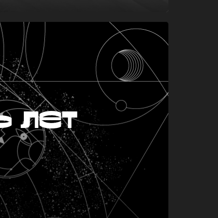
ь лет