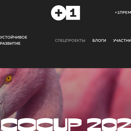
+1ПРЕ
УСТОЙЧИВОЕ
СПЕЦПРОЕКТЫ
БЛОГИ
УЧАСТН
РАЗВИТИЕ
COCUP 20