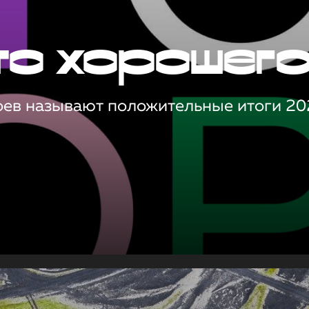
то хорошег
оев называют положительные итоги 20