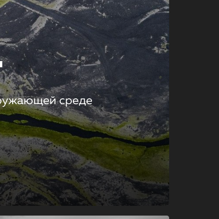
т
кружающей среде