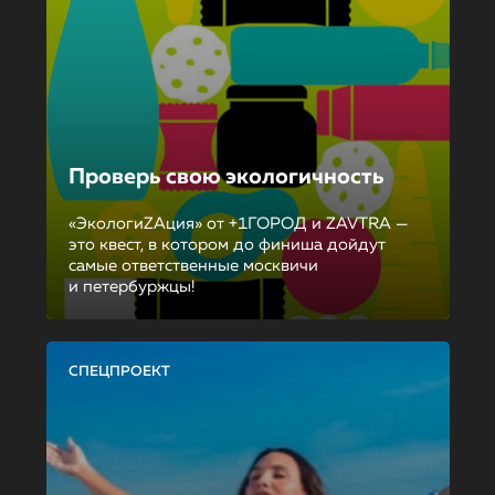
Проверь свою экологичность
«ЭкологиZAция» от +1ГОРОД и ZAVTRA —
это квест, в котором до финиша дойдут
самые ответственные москвичи
и петербуржцы!
СПЕЦПРОЕКТ