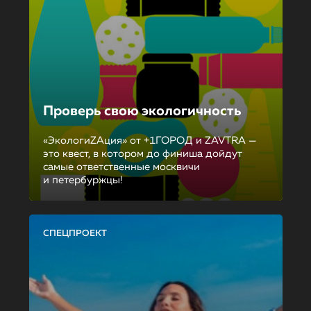
Проверь свою экологичность
«ЭкологиZAция» от +1ГОРОД и ZAVTRA —
это квест, в котором до финиша дойдут
самые ответственные москвичи
и петербуржцы!
СПЕЦПРОЕКТ