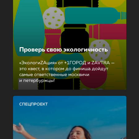
Проверь свою экологичность
«ЭкологиZAция» от +1ГОРОД и ZAVTRA —
это квест, в котором до финиша дойдут
самые ответственные москвичи
и петербуржцы!
СПЕЦПРОЕКТ