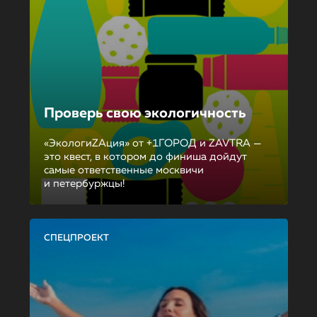
Проверь свою экологичность
«ЭкологиZAция» от +1ГОРОД и ZAVTRA —
это квест, в котором до финиша дойдут
самые ответственные москвичи
и петербуржцы!
СПЕЦПРОЕКТ