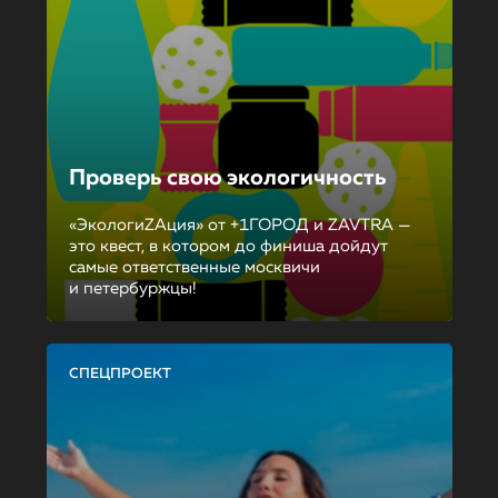
Проверь свою экологичность
«ЭкологиZAция» от +1ГОРОД и ZAVTRA —
это квест, в котором до финиша дойдут
самые ответственные москвичи
и петербуржцы!
СПЕЦПРОЕКТ