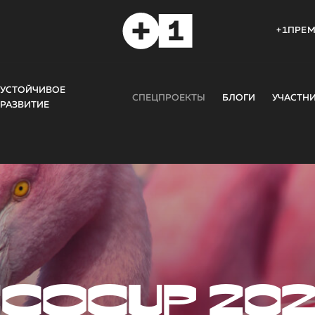
+1ПРЕ
УСТОЙЧИВОЕ
СПЕЦПРОЕКТЫ
БЛОГИ
УЧАСТН
РАЗВИТИЕ
COCUP 20