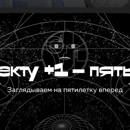
кту +1 — пят
Заглядываем на пятилетку вперед