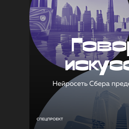
Гово
искус
Нейросеть Сбера предс
СПЕЦПРОЕКТ