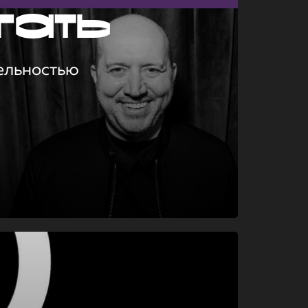
гать
ельностью