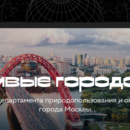
чивые город
 Департамента природопользования и 
города Москвы