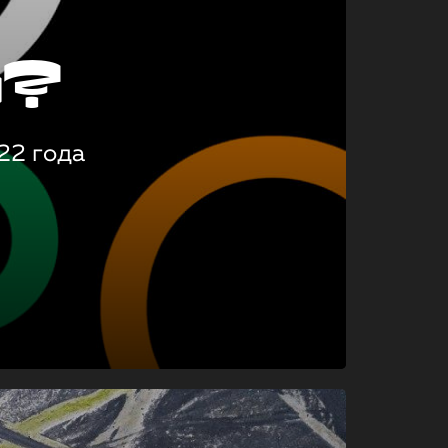
о?
22 года