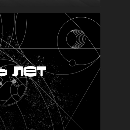
ь лет