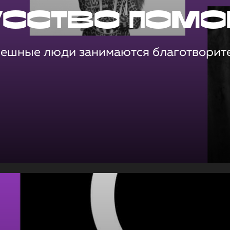
усство помо
пешные люди занимаются благотворит