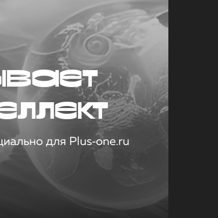
ывает
еллект
иально для Plus‑one.ru