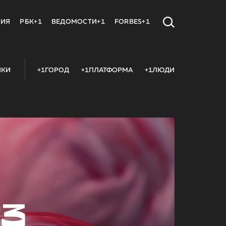
МИЯ
РБК+1
ВЕДОМОСТИ+1
FORBES+1
ИКИ
+1ГОРОД
+1ПЛАТФОРМА
+1ЛЮДИ
23