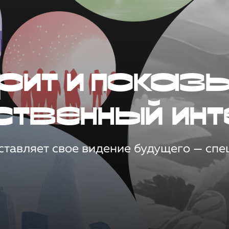
рит и показ
ственный инт
тавляет свое видение будущего — спец