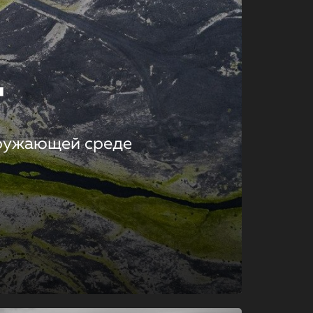
т
кружающей среде