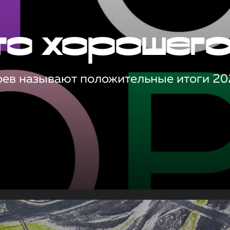
то хорошег
оев называют положительные итоги 20