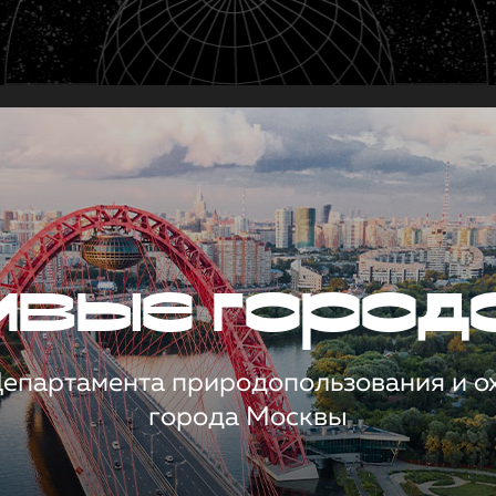
чивые город
 Департамента природопользования и 
города Москвы