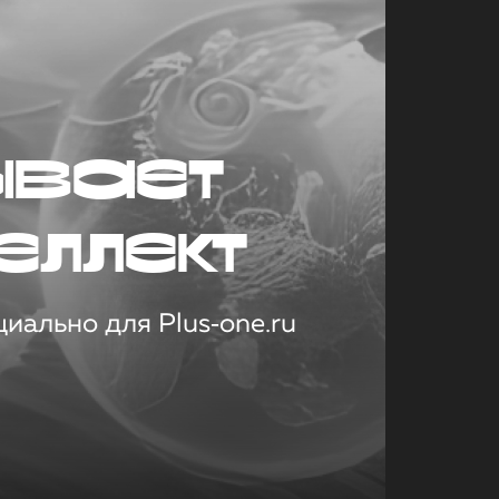
ывает
еллект
иально для Plus‑one.ru