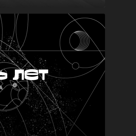
ь лет