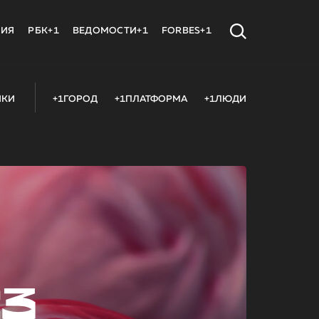
МИЯ
РБК+1
ВЕДОМОСТИ+1
FORBES+1
ИКИ
+1ГОРОД
+1ПЛАТФОРМА
+1ЛЮДИ
23