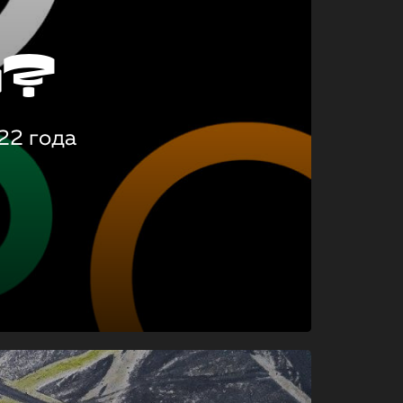
о?
22 года