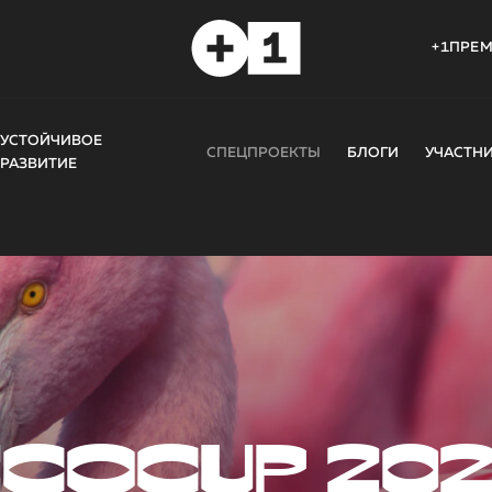
+1ПРЕ
УСТОЙЧИВОЕ
СПЕЦПРОЕКТЫ
БЛОГИ
УЧАСТН
РАЗВИТИЕ
COCUP 20