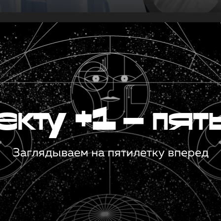
кту +1 — пят
Заглядываем на пятилетку вперед