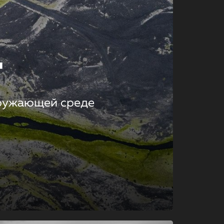
т
кружающей среде