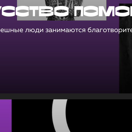
усство помо
пешные люди занимаются благотворит