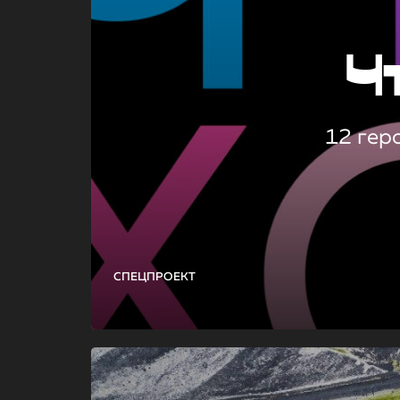
Ч
12 гер
СПЕЦПРОЕКТ