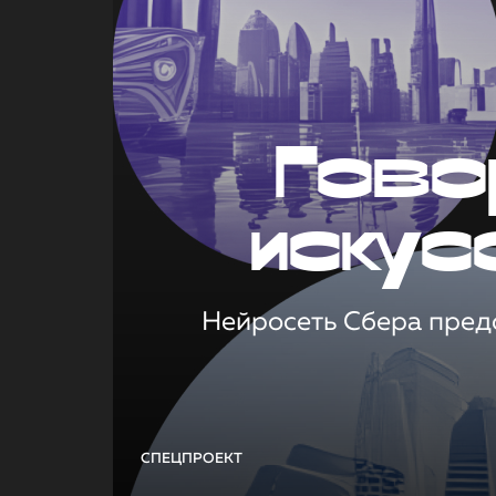
Гово
искус
Нейросеть Сбера предс
СПЕЦПРОЕКТ