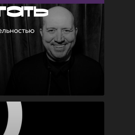
гать
ельностью