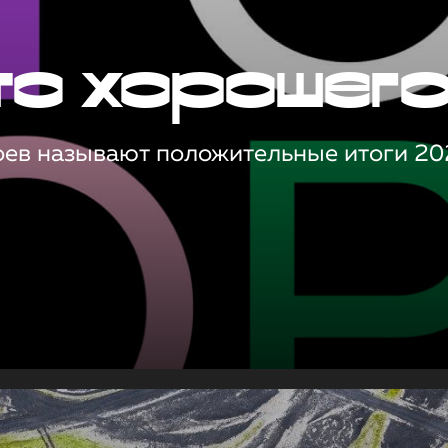
то хорошег
оев называют положительные итоги 20