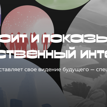
рит и показ
ственный инт
тавляет свое видение будущего — спец