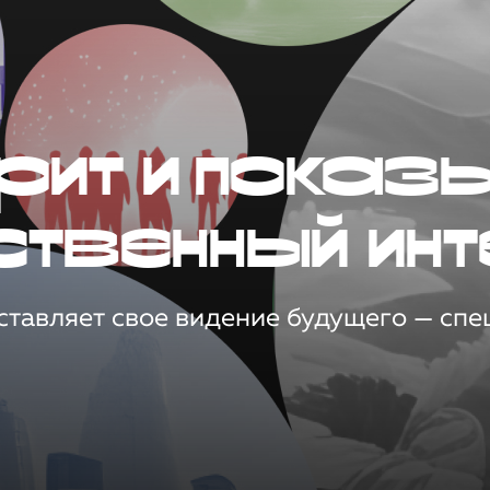
рит и показ
ственный инт
тавляет свое видение будущего — спец