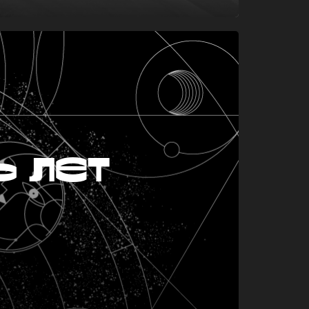
ь лет