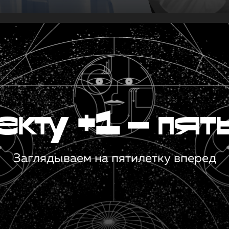
кту +1 — пят
Заглядываем на пятилетку вперед