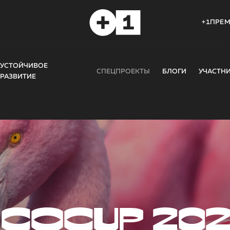
+1ПРЕ
УСТОЙЧИВОЕ
СПЕЦПРОЕКТЫ
БЛОГИ
УЧАСТН
РАЗВИТИЕ
COCUP 20