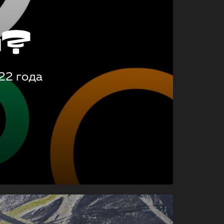
о?
22 года