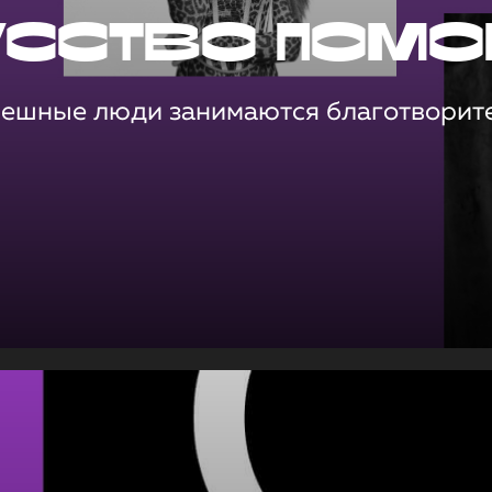
усство помо
пешные люди занимаются благотворит