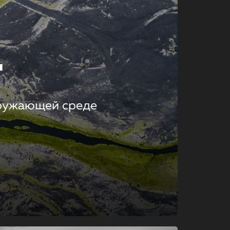
т
кружающей среде