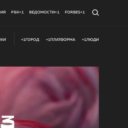
МИЯ
РБК+1
ВЕДОМОСТИ+1
FORBES+1
ИКИ
+1ГОРОД
+1ПЛАТФОРМА
+1ЛЮДИ
23