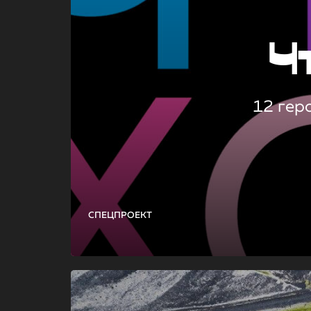
Ч
12 гер
СПЕЦПРОЕКТ