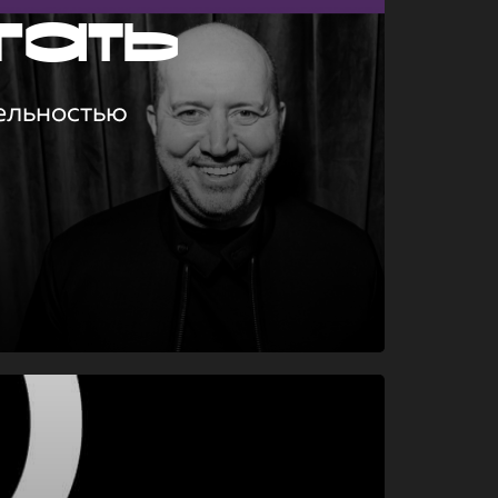
гать
ельностью