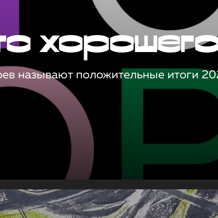
то хорошег
оев называют положительные итоги 20