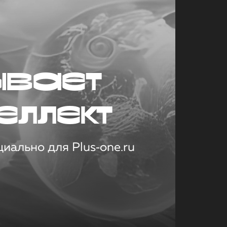
ывает
еллект
иально для Plus‑one.ru