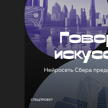
Гово
искус
Нейросеть Сбера предс
СПЕЦПРОЕКТ