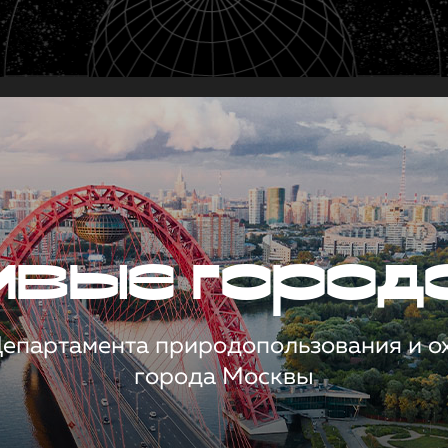
чивые город
 Департамента природопользования и 
города Москвы