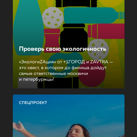
Проверь свою экологичность
«ЭкологиZAция» от +1ГОРОД и ZAVTRA —
это квест, в котором до финиша дойдут
самые ответственные москвичи
и петербуржцы!
СПЕЦПРОЕКТ